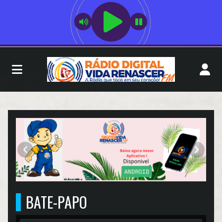
RÁDIO V R- V5.3.0
Anterior
Próxim
BATE-PAPO