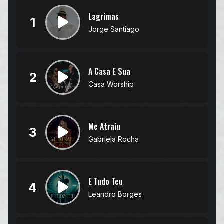
Lagrimas
1
Jorge Santiago
A Casa É Sua
2
Casa Worship
Me Atraiu
3
Gabriela Rocha
É Tudo Teu
4
Leandro Borges